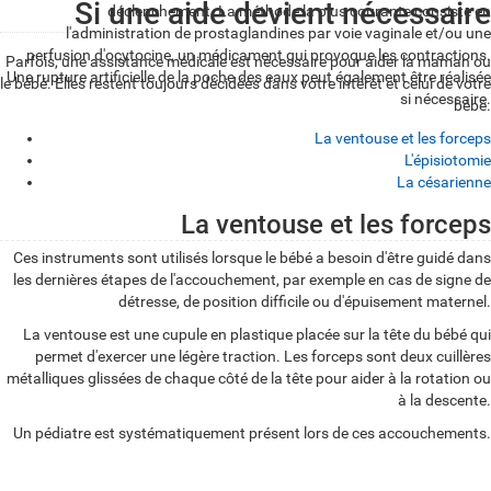
Si une aide devient nécessaire
déclenchement. La méthode la plus courante consiste en
l'administration de prostaglandines par voie vaginale et/ou une
perfusion d'ocytocine, un médicament qui provoque les contractions.
Parfois, une assistance médicale est nécessaire pour aider la maman ou
Une rupture artificielle de la poche des eaux peut également être réalisée
le bébé. Elles restent toujours décidées dans votre intérêt et celui de votre
si nécessaire.
bébé.
La ventouse et les forceps
L'épisiotomie
La césarienne
La ventouse et les forceps
L
Ces instruments sont utilisés lorsque le bébé a besoin d'être guidé dans
a
les dernières étapes de l'accouchement, par exemple en cas de signe de
v
détresse, de position difficile ou d'épuisement maternel.
e
La ventouse est une cupule en plastique placée sur la tête du bébé qui
permet d'exercer une légère traction. Les forceps sont deux cuillères
n
métalliques glissées de chaque côté de la tête pour aider à la rotation ou
t
à la descente.
o
Un pédiatre est systématiquement présent lors de ces accouchements.
u