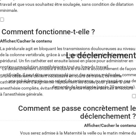
travail et que vous souhaitez être soulagée, sans condition de dilatation
minimale.
Comment fonctionne-t-elle ?
Afficher/Cacher le contenu
La péridurale agit en bloquant les transmissions douloureuses au niveau
Le déclenchement
de la colonne vertébrale, grâce à une injection réalisée dans l'espace
péridural. Un fin cathéter est ensuite laissé en place pour administrer en
continu une solution anesthésiante tout au long du travail.
Le déclenchement consiste à induire le travail d’accouchement de façon
artificielle. Il peut être recommandé pour des raisons médicales, comme
Si une césarienne devient nécessaire en cours de travail, ce même
une pré-éclampsie ou un retard de croissance, ou envisagé en cas de
cathéter permet d'augmenter rapidement les doses pour passer à une
demande de la patiente (après 39 semaines).
anesthésie complète, évitant dans la grande majorité des cas le recours
à l'anesthésie générale.
Comment se passe concrètement le
déclenchement ?
Afficher/Cacher le contenu
Vous serez admise à la Maternité la veille ou le matin même du